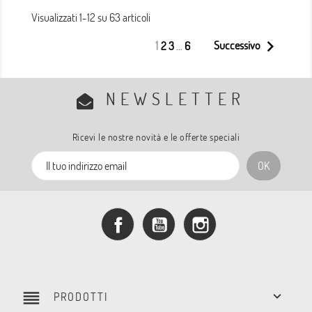
Visualizzati 1-12 su 63 articoli

1
Successivo
2
3
…
6
NEWSLETTER
Ricevi le nostre novità e le offerte speciali
Facebook
YouTube
Instagram
reorder

PRODOTTI