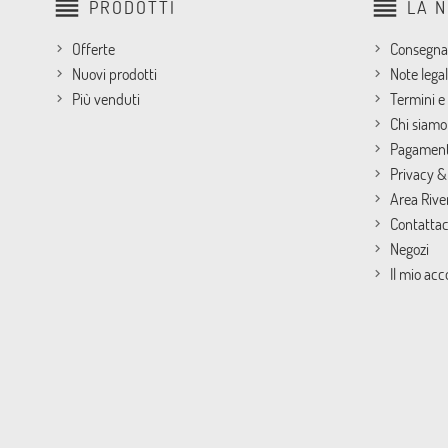
reorder
reorder
PRODOTTI
LA 
Offerte
Consegna
Nuovi prodotti
Note legal
Più venduti
Termini e 
Chi siamo
Pagament
Privacy &
Area Rive
Contattac
Negozi
Il mio ac