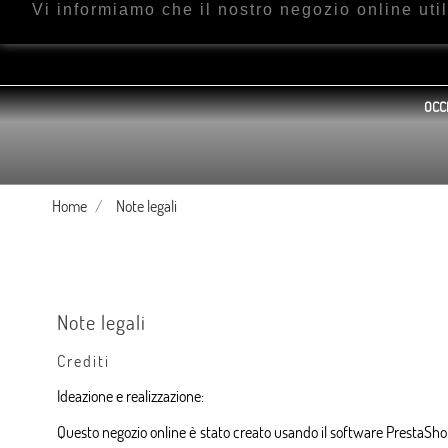
Vi informiamo che il nostro negozio online ut
OCC
Home
Note legali
Note legali
Crediti
Ideazione e realizzazione:
Questo negozio online è stato creato usando
il software PrestaSh