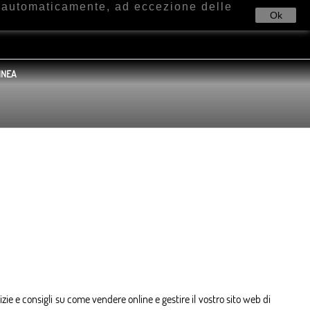
e automaticamente, ad eccezione delle
Ok
INEA
izie e consigli su come vendere online e gestire il vostro sito web di