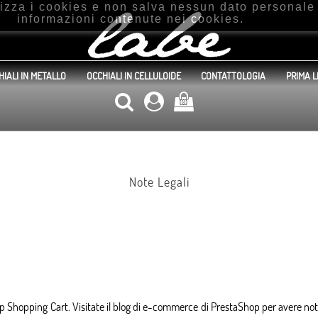
ilizza i cookies e non salva nessun dato personal
informazioni contenute nei cookies.
HIALI IN METALLO
OCCHIALI IN CELLULOIDE
CONTATTOLOGIA
PRIMA L
(0)
Note Legali
op Shopping Cart
. Visitate il blog di e-commerce di PrestaShop
per avere not