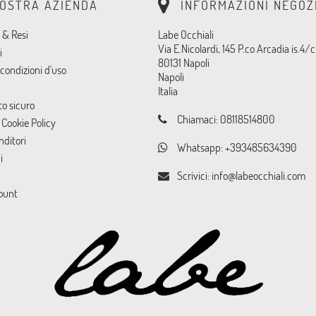
NOSTRA AZIENDA
INFORMAZIONI NEGOZ
 & Resi
Labe Occhiali
Via E.Nicolardi, 145 P.co Arcadia is.4/c
i
80131 Napoli
condizioni d'uso
Napoli
Italia
o sicuro
Chiamaci:
08118514800
 Cookie Policy
nditori
Whatsapp:
+393485634390
i
Scrivici:
info@labeocchiali.com
count