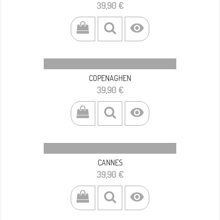
Prezzo
39,90 €

COPENAGHEN
Prezzo
39,90 €

CANNES
Prezzo
39,90 €
