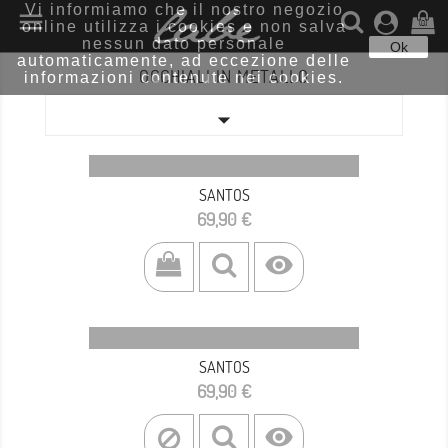
Vi informiamo che il nostro negozio

online utilizza i cookies e non salva
(0)
nessun dato personale
Ok
automaticamente, ad eccezione delle
OCCHIALI IN METALLO
informazioni contenute nei cookies.

SANTOS
Prezzo
69,90 €

SANTOS
Prezzo
69,90 €
