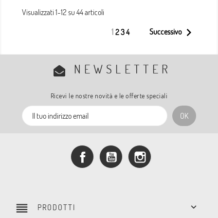
Visualizzati 1-12 su 44 articoli

1
Successivo
2
3
4
NEWSLETTER
Ricevi le nostre novità e le offerte speciali
Facebook
YouTube
Instagram
reorder

PRODOTTI