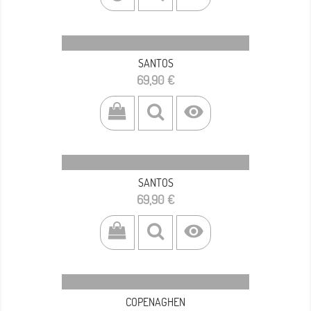
SANTOS
Prezzo
69,90 €

SANTOS
Prezzo
69,90 €

COPENAGHEN