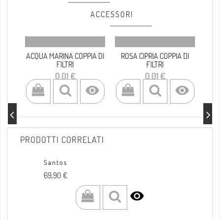
ACCESSORI
ACQUA MARINA COPPIA DI
ROSA CIPRIA COPPIA DI
MAR
FILTRI
FILTRI
Prezzo
Prezzo
0,01 €
0,01 €


PRODOTTI CORRELATI
Santos
Prezzo
69,90 €
