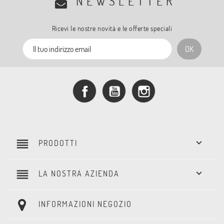
NEWSLETTER
Ricevi le nostre novità e le offerte speciali
Facebook
YouTube
Instagram
reorder

PRODOTTI
reorder

LA NOSTRA AZIENDA
INFORMAZIONI NEGOZIO