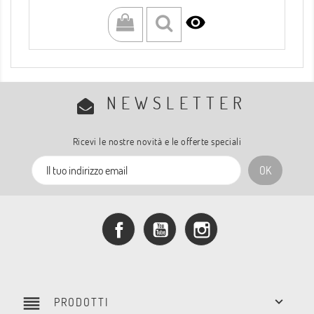

NEWSLETTER
Ricevi le nostre novità e le offerte speciali
Facebook
YouTube
Instagram
reorder

PRODOTTI