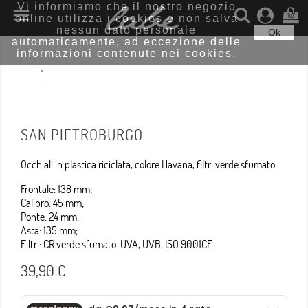
Vi informiamo che il nostro negozio

online utilizza i cookies e non salva
(0)
nessun dato personale
Ok
automaticamente, ad eccezione delle
informazioni contenute nei cookies.
SAN PIETROBURGO
Occhiali in plastica riciclata, colore Havana, filtri verde sfumato.
Frontale: 138 mm;
Calibro: 45 mm;
Ponte: 24 mm;
Asta: 135 mm;
Filtri: CR verde sfumato. UVA, UVB, ISO 9001CE.
39,90 €