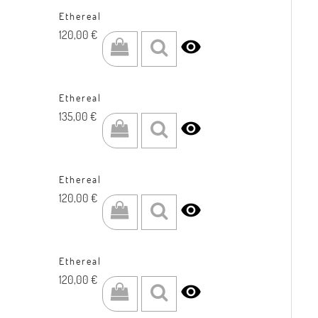
Ethereal
Prezzo
120,00 €

Ethereal
Prezzo
135,00 €

Ethereal
Prezzo
120,00 €

Ethereal
Prezzo
120,00 €
