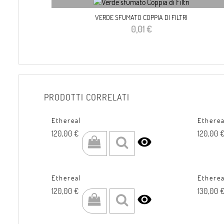
VERDE SFUMATO COPPIA DI FILTRI
Prezzo
0,01 €
PRODOTTI CORRELATI
Ethereal
Etherea
Prezzo
Prezzo
120,00 €
120,00 

Ethereal
Etherea
Prezzo
Prezzo
120,00 €
130,00 
