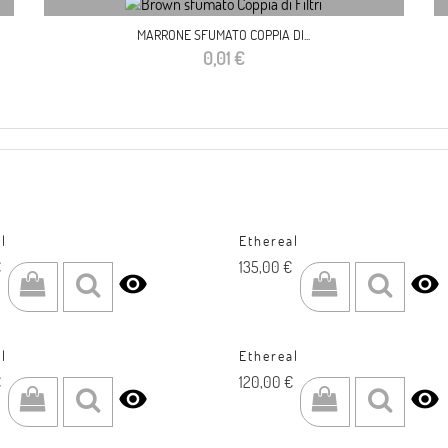
MARRONE SFUMATO COPPIA DI...
Prezzo
0,01 €
l
Ethereal
Prezzo
€
135,00 €


l
Ethereal
Prezzo
€
120,00 €

