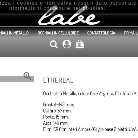
ilizza i cookies e non salva nessun dato personal
informazioni contenute nei cookies.
HIALI IN METALLO
OCCHIALI IN CELLULOIDE
CONTATTOLOGIA
PRIMA L
(0)

ETHEREAL
Occhiali in Metallo, colore Oro/Argrnto, filtri Interi 
Frontale:143 mm;
Calibro: 57 mm;
Ponte: 15 mm;
Asta: 145 mm;
Filtri: CR filtri Interi Ambra/Grigio base 2 piatti. U