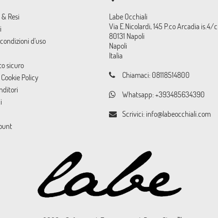
 & Resi
Labe Occhiali
Via E.Nicolardi, 145 P.co Arcadia is.4/c
i
80131 Napoli
condizioni d'uso
Napoli
Italia
o sicuro
Chiamaci:
08118514800
 Cookie Policy
nditori
Whatsapp:
+393485634390
i
Scrivici:
info@labeocchiali.com
count