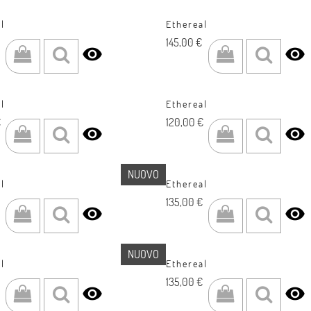
l
Ethereal
Prezzo
145,00 €


l
Ethereal
Prezzo
€
120,00 €


NUOVO
l
Ethereal
Prezzo
135,00 €


NUOVO
l
Ethereal
Prezzo
135,00 €

