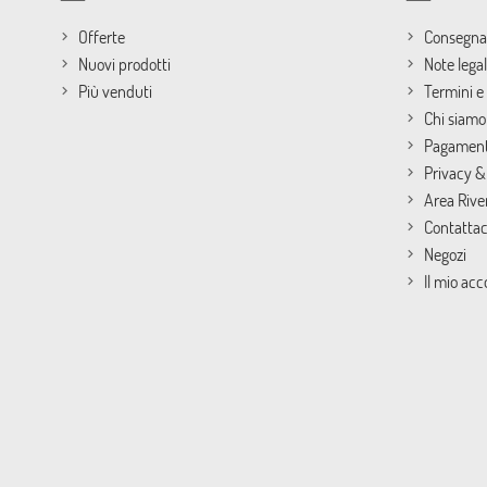
Offerte
Consegna
Nuovi prodotti
Note legal
Più venduti
Termini e 
Chi siamo
Pagament
Privacy &
Area Rive
Contattac
Negozi
Il mio ac