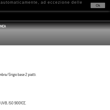
e automaticamente, ad eccezione delle
Ok
INEA
Ambra/Grigio base 2 piatti.
VA, UVB, ISO 9001CE.