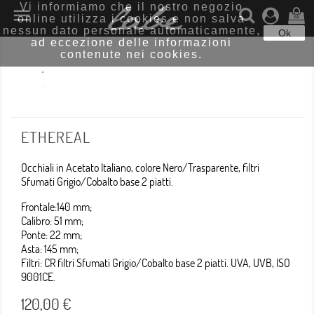
Vi informiamo che il nostro negozio

online utilizza i cookies e non salva
(0)
nessun dato personale automaticamente,
Ok
ad eccezione delle informazioni
contenute nei cookies.
ETHEREAL
Occhiali in Acetato Italiano, colore
Nero/Trasparente, filtri
Sfumati Grigio/Cobalto base 2 piatti.
Frontale:140 mm;
Calibro: 51 mm;
Ponte: 22 mm;
Asta: 145 mm;
Filtri: CR filtri Sfumati Grigio/Cobalto base 2 piatti. UVA, UVB, ISO
9001CE.
120,00 €