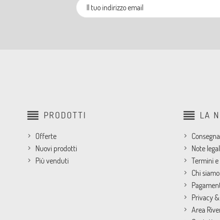
reorder
reorder
PRODOTTI
LA 
Offerte
Consegna
Nuovi prodotti
Note legal
Più venduti
Termini e 
Chi siamo
Pagament
Privacy &
Area Rive