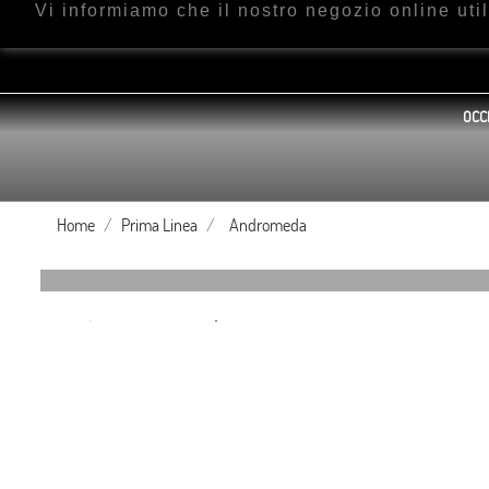
Vi informiamo che il nostro negozio online ut
OCC
Home
Prima Linea
Andromeda