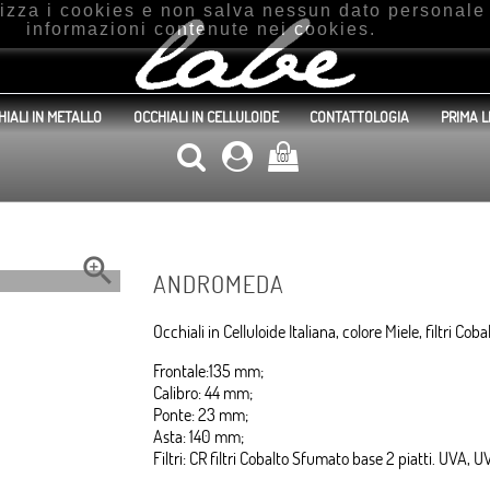
ilizza i cookies e non salva nessun dato personal
informazioni contenute nei cookies.
HIALI IN METALLO
OCCHIALI IN CELLULOIDE
CONTATTOLOGIA
PRIMA L
(0)

ANDROMEDA
Occhiali in Celluloide Italiana, colore Miele, filtri Co
Frontale:135 mm;
Calibro: 44 mm;
Ponte: 23 mm;
Asta: 140 mm;
Filtri: CR filtri Cobalto Sfumato base 2 piatti. UVA, 