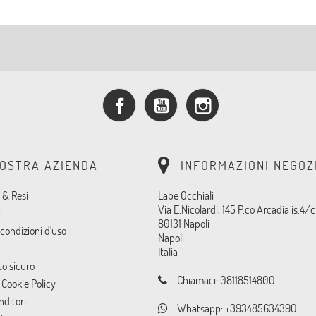
Facebook
YouTube
Instagram
NOSTRA AZIENDA
INFORMAZIONI NEGOZ
 & Resi
Labe Occhiali
Via E.Nicolardi, 145 P.co Arcadia is.4/c
i
80131 Napoli
condizioni d'uso
Napoli
Italia
o sicuro
Chiamaci:
08118514800
 Cookie Policy
nditori
Whatsapp:
+393485634390