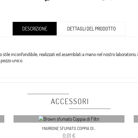
DESCRIZIONE
DETTAGLI DEL PRODOTTO
o stile inconfondibile, realizzati ed assemblati a mano nel nostro laboratorio, i 
 un pezzo unico.
ACCESSORI
MARRONE SFUMATO COPPIA DI...
Prezzo
0,01 €