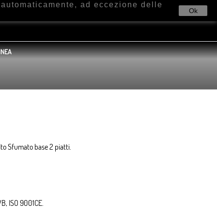
e automaticamente, ad eccezione delle
Ok
INEA
balto Sfumato base 2 piatti.
UVB, ISO 9001CE.