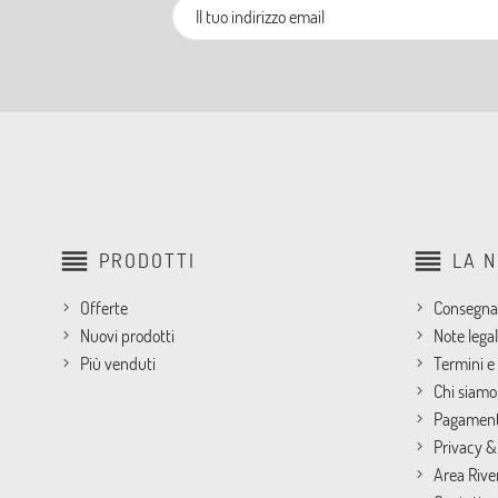
reorder
reorder
PRODOTTI
LA 
Offerte
Consegna
Nuovi prodotti
Note legal
Più venduti
Termini e 
Chi siamo
Pagament
Privacy &
Area Rive