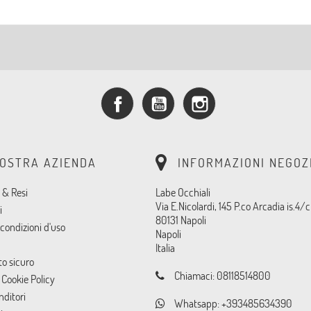
Facebook
YouTube
Instagram
NOSTRA AZIENDA
INFORMAZIONI NEGOZ
 & Resi
Labe Occhiali
Via E.Nicolardi, 145 P.co Arcadia is.4/c
i
80131 Napoli
condizioni d'uso
Napoli
Italia
o sicuro
Chiamaci:
08118514800
 Cookie Policy
nditori
Whatsapp:
+393485634390