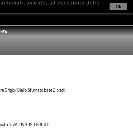
e automaticamente, ad eccezione delle
Ok
INEA
olore Grigio/Giallo Sfumato base 2 piatti.
2 piatti. UVA, UVB, ISO 9001CE.