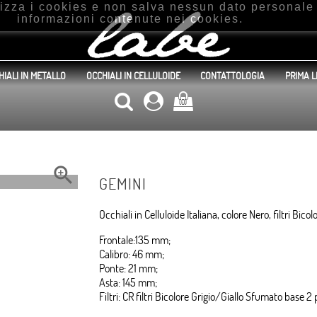
ilizza i cookies e non salva nessun dato personal
informazioni contenute nei cookies.
HIALI IN METALLO
OCCHIALI IN CELLULOIDE
CONTATTOLOGIA
PRIMA L
(0)

GEMINI
Occhiali in Celluloide Italiana, colore Nero, filtri Bic
Frontale:135 mm;
Calibro: 46 mm;
Ponte: 21 mm;
Asta: 145 mm;
Filtri: CR filtri Bicolore Grigio/Giallo Sfumato base 