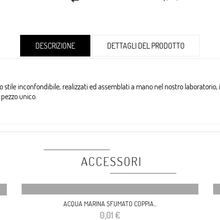
DESCRIZIONE
DETTAGLI DEL PRODOTTO
o stile inconfondibile, realizzati ed assemblati a mano nel nostro laboratorio, i 
 un pezzo unico.
ACCESSORI
ACQUA MARINA SFUMATO COPPIA...
Prezzo
0,01 €