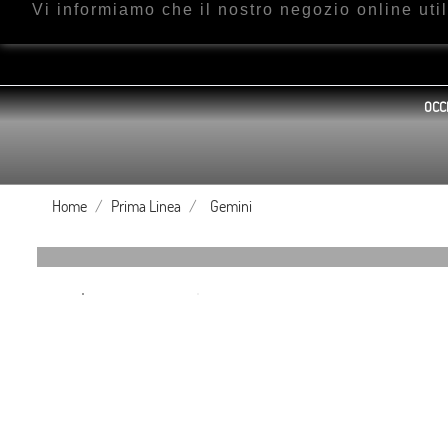
Vi informiamo che il nostro negozio online ut
OCC
Home
Prima Linea
Gemini