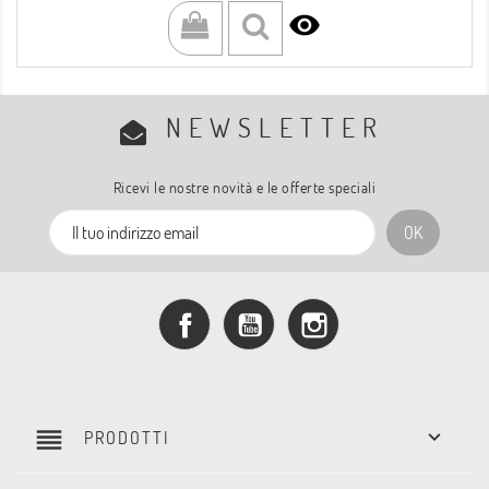

NEWSLETTER
Ricevi le nostre novità e le offerte speciali
Facebook
YouTube
Instagram
reorder

PRODOTTI