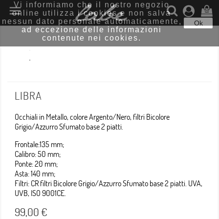
Vi informiamo che il nostro negozio

online utilizza i cookies e non salva
(0)
nessun dato personale automaticamente,
Ok
ad eccezione delle informazioni
contenute nei cookies.
LIBRA
Occhiali in Metallo, colore Argento/Nero, filtri Bicolore
Grigio/Azzurro Sfumato base 2 piatti.
Frontale:135 mm;
Calibro: 50 mm;
Ponte: 20 mm;
Asta: 140 mm;
Filtri: CR filtri Bicolore Grigio/Azzurro Sfumato base 2 piatti. UVA,
UVB, ISO 9001CE.
99,00 €