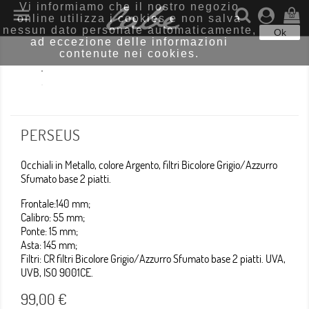
Vi informiamo che il nostro negozio

online utilizza i cookies e non salva
(0)
nessun dato personale automaticamente,
Ok
ad eccezione delle informazioni
contenute nei cookies.
PERSEUS
Occhiali in Metallo, colore Argento, filtri Bicolore Grigio/Azzurro
Sfumato base 2 piatti.
Frontale:140 mm;
Calibro: 55 mm;
Ponte: 15 mm;
Asta: 145 mm;
Filtri: CR filtri Bicolore Grigio/Azzurro Sfumato base 2 piatti. UVA,
UVB, ISO 9001CE.
99,00 €