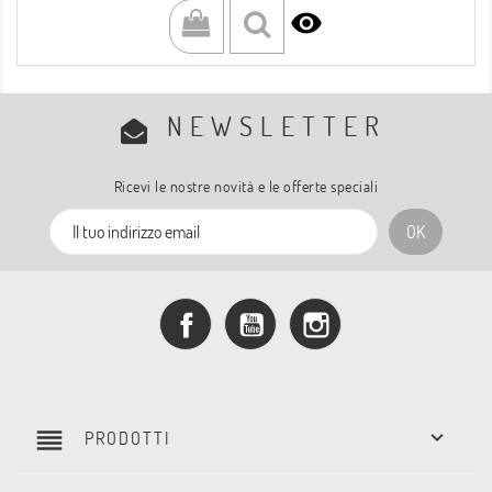

NEWSLETTER
Ricevi le nostre novità e le offerte speciali
Facebook
YouTube
Instagram
reorder

PRODOTTI