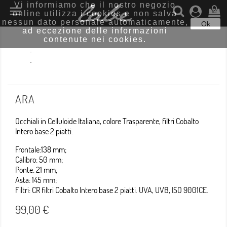
Vi informiamo che il nostro negozio

online utilizza i cookies e non salva
(0)
nessun dato personale automaticamente,
Ok
ad eccezione delle informazioni
contenute nei cookies.
ARA
Occhiali in Celluloide Italiana, colore Trasparente, filtri Cobalto
Intero base 2 piatti.
Frontale:138 mm;
Calibro: 50 mm;
Ponte: 21 mm;
Asta: 145 mm;
Filtri: CR filtri Cobalto Intero base 2 piatti. UVA, UVB, ISO 9001CE.
99,00 €