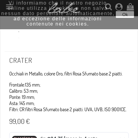
Vi informiamo che il nostro negozio

online utilizza i cookies e non salva
(0)
nessun dato personale automaticamente,
Ok
ad eccezione delle informazioni
contenute nei cookies.
CRATER
Occhiali in Metallo, colore Oro, filtri Rosa Sfumato base 2 piatti.
Frontale:135 mm;
Calibro: 53 mm;
Ponte: 19 mm;
Asta: 145 mm;
Filtri: CR filtri Rosa Sfumato base 2 piatti. UVA, UVB, ISO 9001CE.
99,00 €