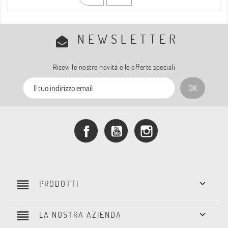
NEWSLETTER
Ricevi le nostre novità e le offerte speciali
Facebook
YouTube
Instagram
reorder

PRODOTTI
reorder

LA NOSTRA AZIENDA